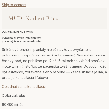
Skip to content
VÝMENA IMPLANTÁTOV
Výmena prsných implantátov
pre nový tvar a sebavedomie
Silikónové prsné implantáty nie sú navždy a zvyčajne je
potrebné ich aspoň raz počas života vymeniť. Neexistuje presný
časový bod, no približne po 12 až 15 rokoch sa vzhľad prsníkov
môže zmeniť natoľko, že pacientka zváži výmenu. Dôvody môžu
byť estetické, zdravotné alebo osobné — každá situácia je iná, a
preto je konzultácia kľúčová
.
Objednať sa na konzultáciu
Dĺžka zákroku
90-180 minút