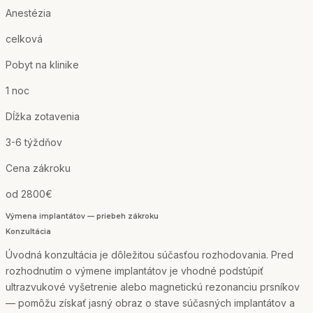
Anestézia
celková
Pobyt na klinike
1 noc
Dĺžka zotavenia
3-6 týždňov
Cena zákroku
od 2800€
Výmena implantátov — priebeh zákroku
Konzultácia
Úvodná konzultácia je dôležitou súčasťou rozhodovania. Pred
rozhodnutím o výmene implantátov je vhodné podstúpiť
ultrazvukové vyšetrenie alebo magnetickú rezonanciu prsníkov
— pomôžu získať jasný obraz o stave súčasných implantátov a