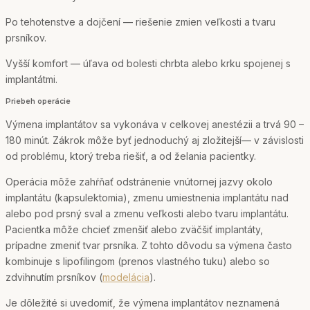
Po tehotenstve a dojčení — riešenie zmien veľkosti a tvaru
prsníkov.
Vyšší komfort — úľava od bolesti chrbta alebo krku spojenej s
implantátmi.
Priebeh operácie
Výmena implantátov sa vykonáva v celkovej anestézii a trvá 90 –
180 minút. Zákrok môže byť jednoduchý aj zložitejší— v závislosti
od problému, ktorý treba riešiť, a od želania pacientky.
Operácia môže zahŕňať odstránenie vnútornej jazvy okolo
implantátu (kapsulektomia), zmenu umiestnenia implantátu nad
alebo pod prsný sval a zmenu veľkosti alebo tvaru implantátu.
Pacientka môže chcieť zmenšiť alebo zväčšiť implantáty,
prípadne zmeniť tvar prsníka. Z tohto dôvodu sa výmena často
kombinuje s lipofilingom (prenos vlastného tuku) alebo so
zdvihnutím prsníkov (
modelácia
).
Je dôležité si uvedomiť, že výmena implantátov neznamená