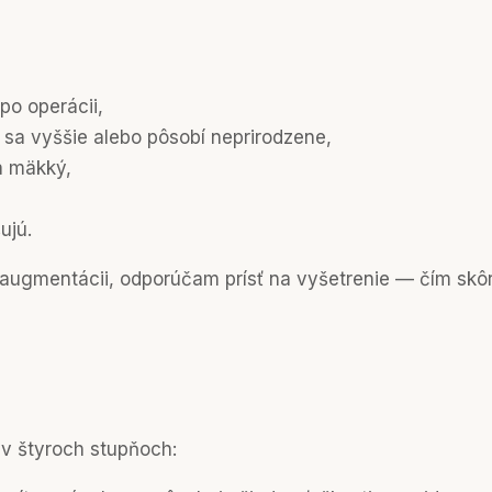
po operácii,
 sa vyššie alebo pôsobí neprirodzene,
a mäkký,
ujú.
 augmentácii, odporúčam prísť na vyšetrenie — čím skôr
 v štyroch stupňoch: