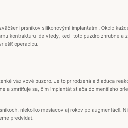
zväčšení prsníkov silikónovými implantátmi. Okolo každé
rnu kontraktúru ide vtedy, keď toto puzdro zhrubne a za
riešiť operáciou.
tenké väzivové puzdro. Je to prirodzená a žiaduca reakc
e a zmršťuje sa, čím implantát stláča do menšieho pri
níkoch, niekoľko mesiacov aj rokov po augmentácii. Nie 
ieme predvídať.