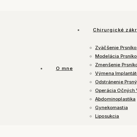
Chirurgické zák
Zväčšenie Prsník
Modelácia Prsník
Zmenšenie Prsník
O mne
Výmena Implantát
Odstránenie Prsný
Operácia Očných 
Abdominoplastika
Gynekomastia
Liposukcia