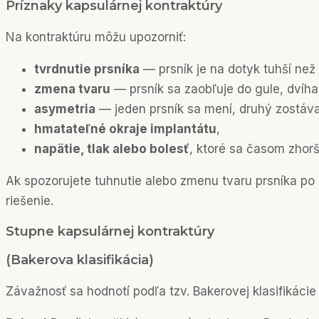
Príznaky kapsulárnej kontraktúry
Na kontraktúru môžu upozorniť:
tvrdnutie prsníka
— prsník je na dotyk tuhší než 
zmena tvaru
— prsník sa zaobľuje do gule, dvíha
asymetria
— jeden prsník sa mení, druhý zostáv
hmatateľné okraje implantátu
,
napätie, tlak alebo bolesť
, ktoré sa časom zhorš
Ak spozorujete tuhnutie alebo zmenu tvaru prsníka po
riešenie.
Stupne kapsulárnej kontraktúry
(Bakerova klasifikácia)
Závažnosť sa hodnotí podľa tzv. Bakerovej klasifikácie