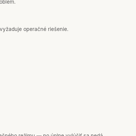
roblém.
vyžaduje operačné riešenie.
ačného režimu — no úplne vylúčiť sa nedá.