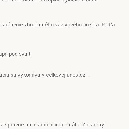
stránenie zhrubnutého väzivového puzdra. Podľa
pr. pod sval),
cia sa vykonáva v celkovej anestézii.
ta a správne umiestnenie implantátu. Zo strany