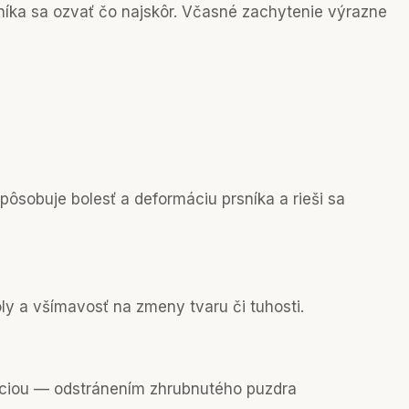
rsníka sa ozvať čo najskôr. Včasné zachytenie výrazne
pôsobuje bolesť a deformáciu prsníka a rieši sa
ly a všímavosť na zmeny tvaru či tuhosti.
peráciou — odstránením zhrubnutého puzdra