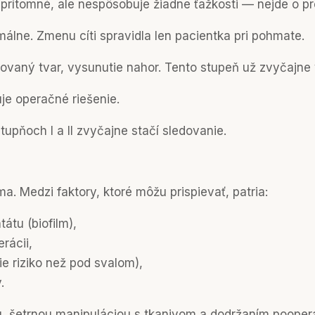
 prítomné, ale nespôsobuje žiadne ťažkosti — nejde o p
álne. Zmenu cíti spravidla len pacientka pri pohmate.
ovaný tvar, vysunutie nahor. Tento stupeň už zvyčajne 
je operačné riešenie.
stupňoch I a II zvyčajne stačí sledovanie.
a. Medzi faktory, ktoré môžu prispievať, patria:
átu (biofilm),
rácii,
e riziko než pod svalom),
.
ou, šetrnou manipuláciou s tkanivom a dodržaním pooper