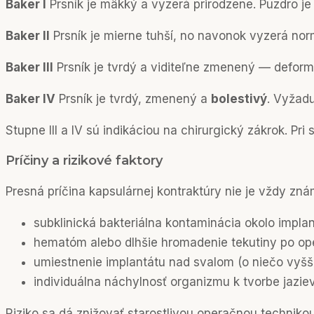
Baker I
Prsník je mäkký a vyzerá prirodzene. Puzdro je
Baker II
Prsník je mierne tuhší, no navonok vyzerá norm
Baker III
Prsník je tvrdý a viditeľne zmenený — deform
Baker IV
Prsník je tvrdý, zmenený a
bolestivý
. Vyžadu
Stupne III a IV sú indikáciou na chirurgický zákrok. Pri 
Príčiny a rizikové faktory
Presná príčina kapsulárnej kontraktúry nie je vždy znám
subklinická bakteriálna kontaminácia okolo implant
hematóm alebo dlhšie hromadenie tekutiny po ope
umiestnenie implantátu nad svalom (o niečo vyšši
individuálna náchylnosť organizmu k tvorbe jaziev
Riziko sa dá znižovať starostlivou operačnou technik