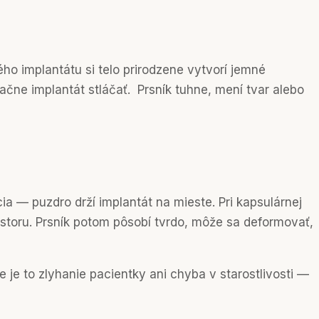
ho implantátu si telo prirodzene vytvorí jemné
čne implantát stláčať. Prsník tuhne, mení tvar alebo
ia — puzdro drží implantát na mieste. Pri kapsulárnej
estoru. Prsník potom pôsobí tvrdo, môže sa deformovať,
je to zlyhanie pacientky ani chyba v starostlivosti —