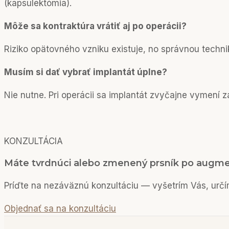
(kapsulektómia).
Môže sa kontraktúra vrátiť aj po operácii?
Riziko opätovného vzniku existuje, no správnou techn
Musím si dať vybrať implantát úplne?
Nie nutne. Pri operácii sa implantát zvyčajne vymení z
KONZULTÁCIA
Máte tvrdnúci alebo zmenený prsník po augme
Príďte na nezáväznú konzultáciu — vyšetrím Vás, určí
Objednať sa na konzultáciu