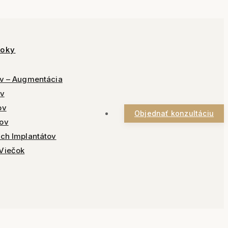
roky
ov – Augmentácia
ov
ov
Objednať konzultáciu
ov
ch Implantátov
Viečok