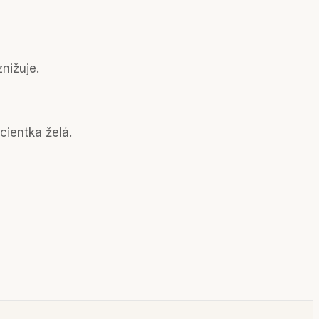
nižuje.
cientka želá.