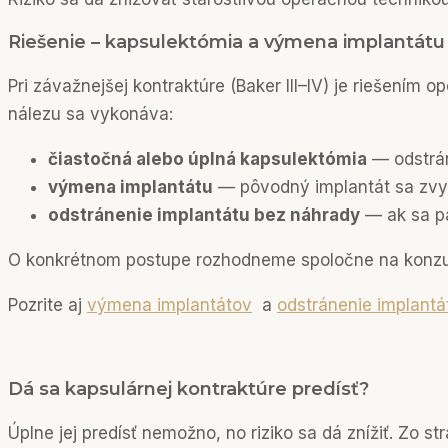
Riešenie – kapsulektómia a výmena implantátu
Pri závažnejšej kontraktúre (Baker III–IV) je riešením 
nálezu sa vykonáva:
čiastočná alebo úplná kapsulektómia
— odstrán
výmena implantátu
— pôvodný implantát sa zvyč
odstránenie implantátu bez náhrady
— ak sa pa
O konkrétnom postupe rozhodneme spoločne na konzultá
Pozrite aj
výmena implantátov
a
odstránenie implantá
Dá sa kapsulárnej kontraktúre predísť?
Úplne jej predísť nemožno, no riziko sa dá znížiť. Zo 