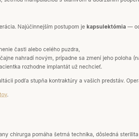
operácia. Najúčinnejším postupom je
kapsulektómia
— od
enie časti alebo celého puzdra,
ajne nahradí novým, prípadne sa zmení jeho poloha (na
cientka rozhodne implantát už nechcieť.
cii podľa stupňa kontraktúry a vašich predstáv. Operá
tov
.
strany chirurga pomáha šetrná technika, dôsledná sterili