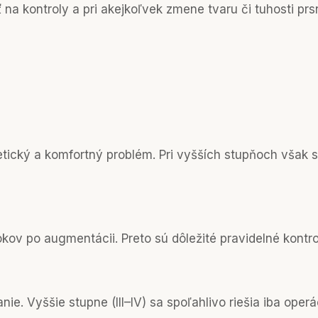
ť na kontroly a pri akejkoľvek zmene tvaru či tuhosti p
etický a komfortný problém. Pri vyšších stupňoch však s
ov po augmentácii. Preto sú dôležité pravidelné kontro
vanie. Vyššie stupne (III–IV) sa spoľahlivo riešia iba o