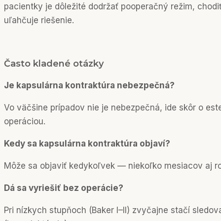
pacientky je dôležité dodržať pooperačný režim, chodi
uľahčuje riešenie.
Často kladené otázky
Je kapsulárna kontraktúra nebezpečná?
Vo väčšine prípadov nie je nebezpečná, ide skôr o est
operáciou.
Kedy sa kapsulárna kontraktúra objaví?
Môže sa objaviť kedykoľvek — niekoľko mesiacov aj rok
Dá sa vyriešiť bez operácie?
Pri nízkych stupňoch (Baker I–II) zvyčajne stačí sledo